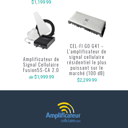
$1,199.99
CEL-FI GO G41 –
L’amplificateur de
signal cellulaire
Amplificateur de
résidentiel le plus
Signal Cellulaire
puissant sur le
Fusion5S-CA 2.0
marché (100 dB)
$1,999.99
de
$2,299.99