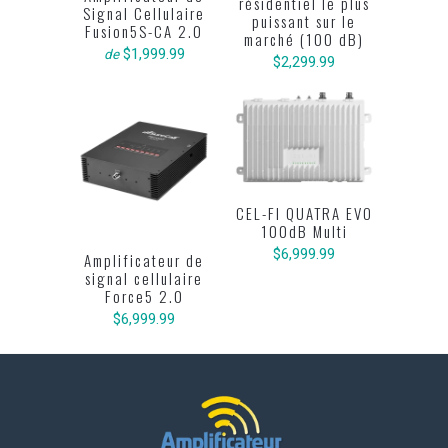
résidentiel le plus
Signal Cellulaire
puissant sur le
Fusion5S-CA 2.0
marché (100 dB)
$1,999.99
de
$2,299.99
CEL-FI QUATRA EVO
100dB Multi
$6,999.99
Amplificateur de
signal cellulaire
Force5 2.0
$6,999.99